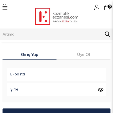
Menu
0
Giriş Yap
Üye Ol
E-posta
Şifre