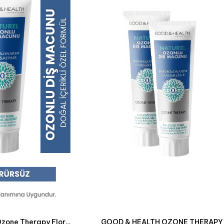
GOOD & HEALTH Ozone Therapy Florürsüz Beyazlatıcı Ozonlu Diş Macunu 100 ml