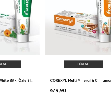
KENDI
TÜKENDI
COREXYL Herbal White Bitki Özleri Içeren Diş Macunu 100ml
₺79,90