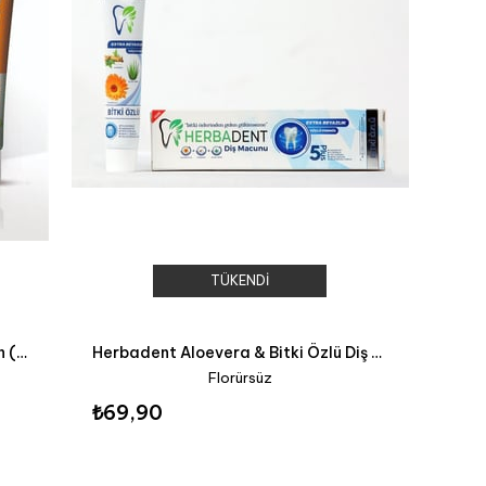
TÜKENDI
COREXYL Multi Mineral & Cinnamon (tarçın) , Çinko, Bakır, Magnezyum Özlü % 100 Doğal Diş Macunu
Herbadent Aloevera & Bitki Özlü Diş Macunu 90gr
Florürsüz
₺69,90