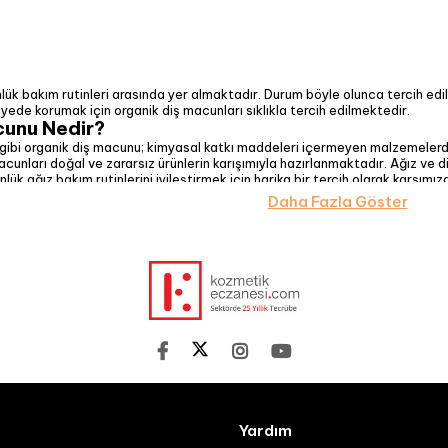
lük bakım rutinleri arasında yer almaktadır. Durum böyle olunca tercih ed
eviyede korumak için organik diş macunları sıklıkla tercih edilmektedir.
cunu Nedir?
gibi organik diş macunu; kimyasal katkı maddeleri içermeyen malzemelerde
cunları doğal ve zararsız ürünlerin karışımıyla hazırlanmaktadır. Ağız ve 
lük ağız bakım rutinlerini iyileştirmek için harika bir tercih olarak karşımı
unu Fiyatları
Daha Fazla Göster
arı markaya, hacmine, ürün içeriğine göre değişkenlik gösterebilmektedir. Bu
lunmaktadır. Kişiden kişiye farklı ihtiyaçlar ortaya çıkabileceği gibi bu fiy
iyi fiyatları Kozmetik Eczanesi'nde keşfedin kendiniz için en iyi doğal diş 
k Diş Macunu Kullanmanın Faydaları
r diğer adıyla organik diş macunu kullanmanın birçok farklı faydası bulun
 Ferah, sağlıklı ve daha beyaz dişler için birçok farklı avantajı beraberinde
nı Korumaya Yardımcı Olur
r şekilde beyazlatmaya yardımcı olur. Gün boyu ferahlık sağlar ve kendinizi ö
size yeni bir deneyim sağlayabilir.
e dayanan üretim seçenekleri ile çevre dostu bir yapıya sahiptir. Kimyasal
ilinçli bir seçenek olabilmektedir.
cunu Markaları
Yardım