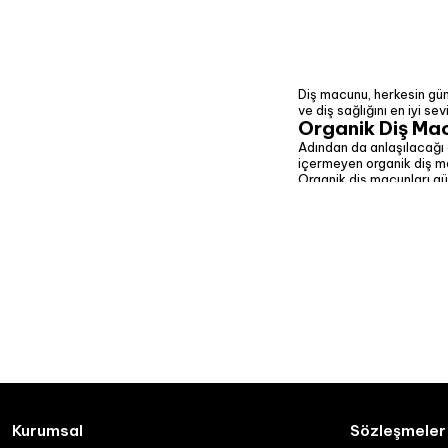
Diş macunu, herkesin gün
ve diş sağlığını en iyi s
Organik Diş Ma
Adından da anlaşılacağı 
içermeyen organik diş ma
Organik diş macunları gün
Organik Diş Mac
Organik diş macunu fiyatl
ayrılmış seçenekler de bu
şekillenebilmektedir. En 
Doğal ve Organi
Doğal diş macunu yani bi
olacağını söyleyebiliriz.
inceleyelim.
Ağız ve Diş Sağlığı
Dişleri korur, sağlıklı bi
barındırırması sebebiyle 
Çevre Dostudur
Sürdürülebilir pratikler
hazırlanmasından dolayı b
Organik Diş Ma
Kurumsal
Sözleşmeler