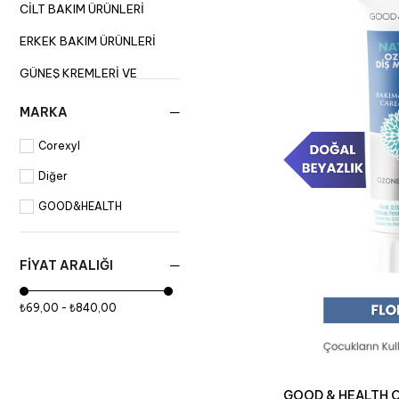
CILT BAKIM ÜRÜNLERI
ERKEK BAKIM ÜRÜNLERI
GÜNEŞ KREMLERI VE
LOSYONLARI
MARKA
KOLONYA
Corexyl
SAÇ BAKIM
Diğer
VÜCUT BAKIM
GOOD&HEALTH
SAĞLIK ÜRÜNLERI
ODA KOKULARI
FIYAT ARALIĞI
SAĞLIK ÜRÜNLERI
₺69,00 - ₺840,00
EVCIL HAYVAN
ÜRÜNLERI
İNDIRIM
GOOD&HEALTH