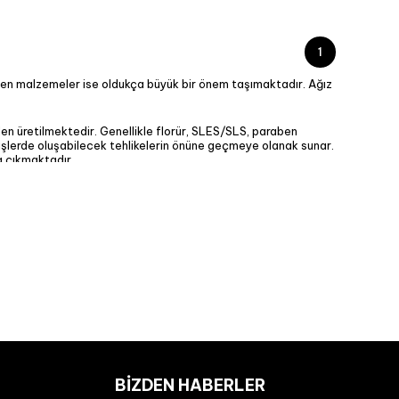
1
ilen malzemeler ise oldukça büyük bir önem taşımaktadır. Ağız
n üretilmektedir. Genellikle florür, SLES/SLS, paraben
dişlerde oluşabilecek tehlikelerin önüne geçmeye olanak sunar.
za çıkmaktadır.
nun yanı sıra farklı paketlere (2'li, 3'lü setler) şeklinde
atlar anın gerekliliğine ve ihtiyaca yönelik
macununu sipariş verin.
maktadır. Kullandıktan sonra adeta vazgeçilmez bir parçanız
 getiren organik diş macunu faydalarını detaylarıyla
zel hissettirir. Ayrıca İçeriğinde farklı tür doğal aromalar
 içermemesi, tamamı organik malzemelerin karışımıyla
BIZDEN HABERLER