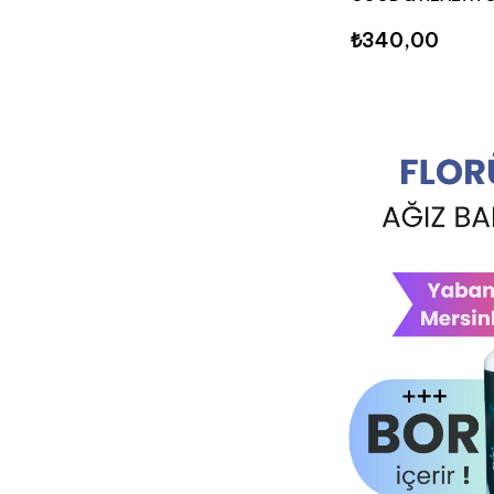
ILCSI
₺340,00
RETINOL&OZONYAGI
KIŞ BAKIMI
İNDIRIMLER