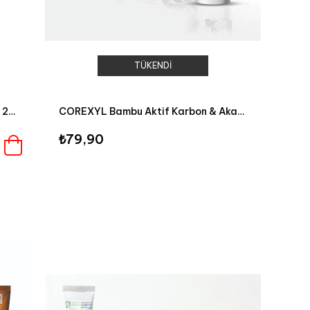
TÜKENDI
Mr.Fresh Sensitive Ağız Bakım Suyu 250 ml
COREXYL Bambu Aktif Karbon & Akasya Bitki Özlü % 100 Doğal Diş Macunu 100 ml
₺79,90