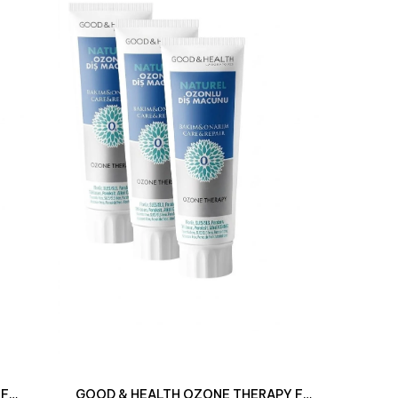
GOOD & HEALTH OZONE THERAPY FLORÜRSÜZ NATUREL OZONLU DİŞ MACUNU 100 ML SET 2'Lİ
GOOD & HEALTH OZONE THERAPY FLORÜRSÜZ NATUREL OZONLU DİŞ MACUNU 100 ML SET 3'LÜ