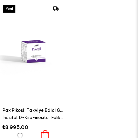
Yeni
Ürün
Pax Pikosil Takviye Edici Gıda 90 Tablet
İnositol. D-Kiro-inositol. Folik Asit. Resveratrol. Alfa Lipoik Ait. Vitamin B12. Koenzim Q10. Krom Pikolinat
₺3.995,00