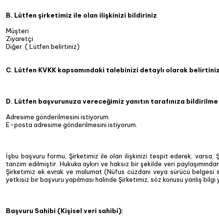
B. Lütfen şirketimiz ile olan ilişkinizi bildiriniz
Müşteri
Ziyaretçi
Diğer ( Lütfen belirtiniz)
C. Lütfen KVKK kapsamındaki talebinizi detaylı olarak belirtiniz
D. Lütfen başvurunuza vereceğimiz yanıtın tarafınıza bildirilme
Adresime gönderilmesini istiyorum.
E-posta adresime gönderilmesini istiyorum.
İşbu başvuru formu, Şirketimiz ile olan ilişkinizi tespit ederek, varsa, 
tanzim edilmiştir. Hukuka aykırı ve haksız bir şekilde veri paylaşımından
Şirketimiz ek evrak ve malumat (Nüfus cüzdanı veya sürücü belgesi sur
yetkisiz bir başvuru yapılması halinde Şirketimiz, söz konusu yanlış bil
Başvuru Sahibi (Kişisel veri sahibi):