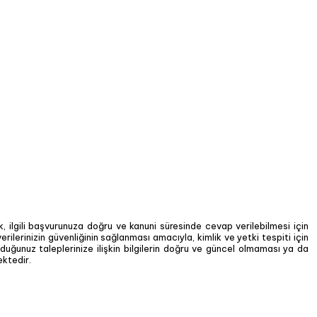
rek, ilgili başvurunuza doğru ve kanuni süresinde cevap verilebilmesi için
rilerinizin güvenliğinin sağlanması amacıyla, kimlik ve yetki tespiti için
uğunuz taleplerinize ilişkin bilgilerin doğru ve güncel olmaması ya da
ektedir.