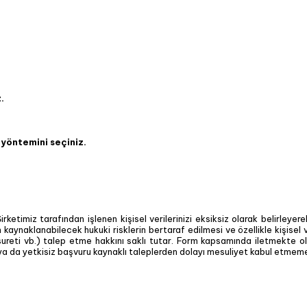
.
 yöntemini seçiniz.
Şirketimiz tarafından işlenen kişisel verilerinizi eksiksiz olarak belirleye
 kaynaklanabilecek hukuki risklerin bertaraf edilmesi ve özellikle kişisel ve
eti vb.) talep etme hakkını saklı tutar. Form kapsamında iletmekte old
gi ya da yetkisiz başvuru kaynaklı taleplerden dolayı mesuliyet kabul etmem