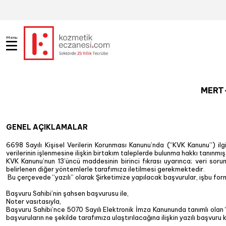
Menu
MERT-
GENEL AÇIKLAMALAR
6698 Sayılı Kişisel Verilerin Korunması Kanunu’nda (“KVK Kanunu”) ilgi
verilerinin işlenmesine ilişkin birtakım taleplerde bulunma hakkı tanınmışt
KVK Kanunu’nun 13’üncü maddesinin birinci fıkrası uyarınca; veri soruml
belirlenen diğer yöntemlerle tarafımıza iletilmesi gerekmektedir.
Bu çerçevede “yazılı” olarak Şirketimize yapılacak başvurular, işbu formu
Başvuru Sahibi’nin şahsen başvurusu ile,
Noter vasıtasıyla,
Başvuru Sahibi’nce 5070 Sayılı Elektronik İmza Kanununda tanımlı olan “g
başvuruların ne şekilde tarafımıza ulaştırılacağına ilişkin yazılı başvuru k