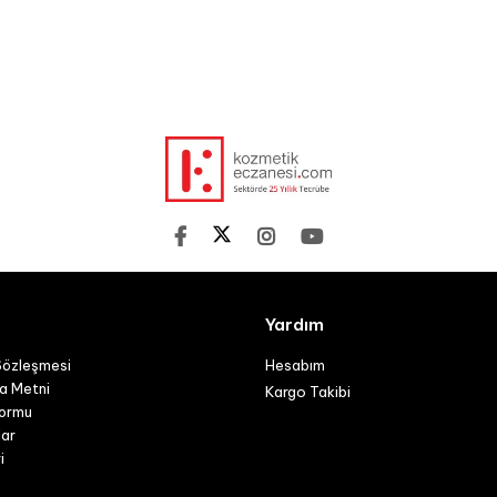
Yardım
Sözleşmesi
Hesabım
a Metni
Kargo Takibi
Formu
lar
i