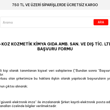
750 TL VE ÜZERİ SİPARİŞLERDE ÜCRETSİZ KARGO
KOZ KOZMETİK KİMYA GIDA AMB. SAN. VE DIŞ TİC. LTD
BAŞVURU FORMU
li kişi olarak tanımlanan kişisel veri sahiplerine (“Bundan sonra “Başvur
ır.
usu olan şirketimize bu haklara ilişkin olarak yapılacak başvuruların ya
n çıktısı alınarak;
üvenli elektronik imza” ile imzalanarak Şirket kayıtlı elektronik posta adre
analları özelinde bilgiler verilmektedir.