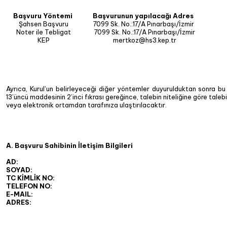
Başvuru Yöntemi
Başvurunun yapılacağı Adres
Şahsen Başvuru
7099 Sk. No.:17/A Pınarbaşı/İzmir
Noter ile Tebligat
7099 Sk. No.:17/A Pınarbaşı/İzmir
KEP
mertkoz@hs3.kep.tr
Ayrıca, Kurul’un belirleyeceği diğer yöntemler duyurulduktan sonra bu
13’üncü maddesinin 2’inci fıkrası gereğince, talebin niteliğine göre taleb
veya elektronik ortamdan tarafınıza ulaştırılacaktır.
A. Başvuru Sahibinin İletişim Bilgileri
AD:
SOYAD:
TC KİMLİK NO:
TELEFON NO:
E-MAIL:
ADRES: