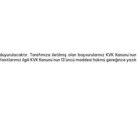
uyurulacaktır. Tarafımıza iletilmiş olan başvurularınız KVK Kanunu’nun
. Yanıtlarımız ilgili KVK Kanunu’nun 13’üncü maddesi hükmü gereğince yazılı