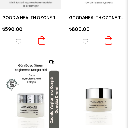
GOOD & HEALTH OZONE THERAPY ONARICI SAÇ BAKIM ŞAMPUANI 250 ML
GOOD&HEALTH OZONE THERAPY OZONLU RENK EŞİTLEYİCİ LEKE KREMİ 50 ML
₺590,00
₺800,00