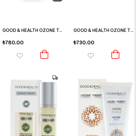
GOOD & HEALTH OZONE THERAPY YAŞLANMA KARŞITI OZONLU GÜNDÜZ KREMİ 50 ML
GOOD & HEALTH OZONE THERAPY KIRIŞIKLIK KARŞITI ONARICI GECE KREMİ 50 ML
₺780,00
₺730,00