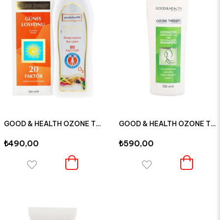
GOOD & HEALTH OZONE THERAPY 20 FAKTÖR KORUYUCU ETKİLİ GÜNEŞ LOSYONU 250 ML
GOOD & HEALTH OZONE THERAPY KAPALI SAÇLAR ONARICI ŞAMPUAN 250 ML
₺490,00
₺590,00