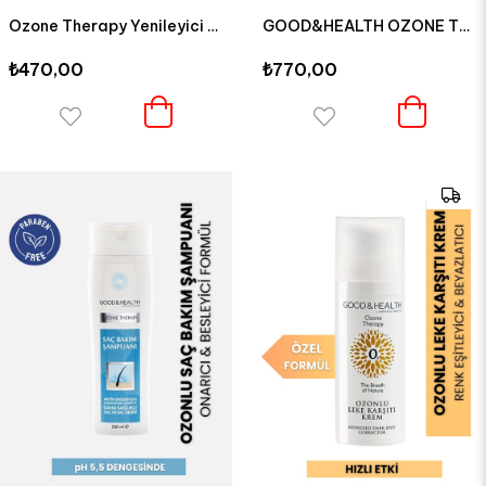
Ozone Therapy Yenileyici Ozon Yağı 50 ML
GOOD&HEALTH OZONE THERAPY KIRIŞIKLIK KARŞITI GÖZ ÇEVRESİ KREMİ 30 ML
₺470,00
₺770,00