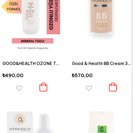
GOOD&HEALTH OZONE THERAPY OZONLU YÜZ YIKAMA VE BAKIM JELİ 200 ML
Good & Health BB Cream 30 SPF 30 ML
₺490,00
₺570,00