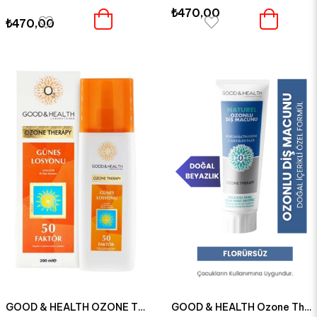
₺470,00
₺470,00
GOOD & HEALTH OZONE THERAPY 50 FAKTÖRLÜ GÜNEŞ KREMİ 200 ML
GOOD & HEALTH Ozone Therapy Florürsüz Beyazlatıcı Ozonlu Diş Macunu 100 ml