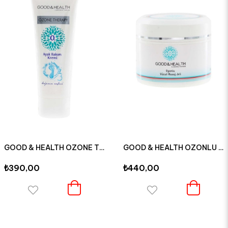
GOOD & HEALTH OZONE THERAPY OZONLU AYAK BAKIM KREMİ 75 ML
GOOD & HEALTH OZONLU NEMLENDİRİCİ MASAJ JELİ 150 ML
₺390,00
₺440,00