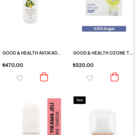
GOOD & HEALTH AVOKADO ÖZLÜ OZONLU BESLEYİCİ BAKIM KREMİ
GOOD & HEALTH OZONE THERAPY OZON E VİTAMİNLİ DOĞAL SABUN
₺470,00
₺320,00
Yeni
Ürün