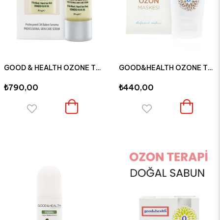
GOOD & HEALTH OZONE THERAPY OZON PLUS CİLT BAKIM SERUMU 50 ML
GOOD&HEALTH OZONE THERAPY OZONLU CANLANDIRICI KİL YÜZ MASKESİ
₺790,00
₺440,00