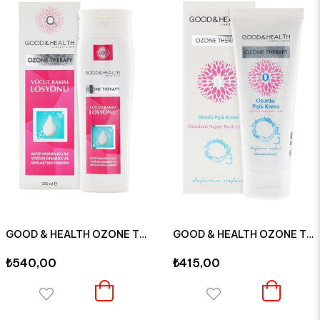
GOOD & HEALTH OZONE THERAPY ONARICI SIKILAŞTIRICI VÜCUT LOSYONU 250 ML
GOOD & HEALTH OZONE THERAPY OZONLU PİŞİK KREMİ 75 ML
₺540,00
₺415,00