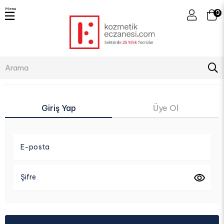
Menu
0
Giriş Yap
Üye Ol
E-posta
Şifre