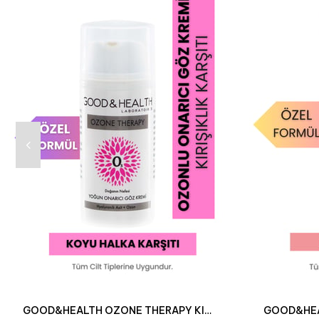
GOOD&HEALTH OZONE THERAPY KIRIŞIKLIK KARŞITI GÖZ ÇEVRESİ KREMİ 30 ML