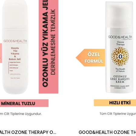
GOOD&HEALTH OZONE THERAPY OZONLU YÜZ YIKAMA VE BAKIM JELİ 200 ML