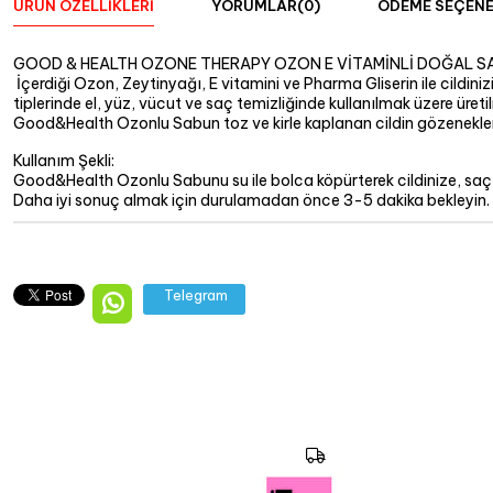
ÜRÜN ÖZELLIKLERI
YORUMLAR
(0)
ÖDEME SEÇENE
GOOD & HEALTH OZONE THERAPY OZON E VİTAMİNLİ DOĞAL SA
İçerdiği Ozon, Zeytinyağı, E vitamini ve Pharma Gliserin ile cildiniz
tiplerinde el, yüz, vücut ve saç temizliğinde kullanılmak üzere üretil
Good&Health Ozonlu Sabun toz ve kirle kaplanan cildin gözeneklerin
Kullanım Şekli:
Good&Health Ozonlu Sabunu su ile bolca köpürterek cildinize, sa
Daha iyi sonuç almak için durulamadan önce 3-5 dakika bekleyin.
Telegram