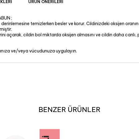
KLERI
ÜRÜN ÖNERILERI
BUN ;
i derinlemesine temizlerken besler ve korur. Cildinizdeki oksijen oranın
miştir.
i açarak, cildin bol miktarda oksijen almasını ve cildin daha canlı,
çınıza ve/veya vücudunuza uygulayın.
BENZER ÜRÜNLER