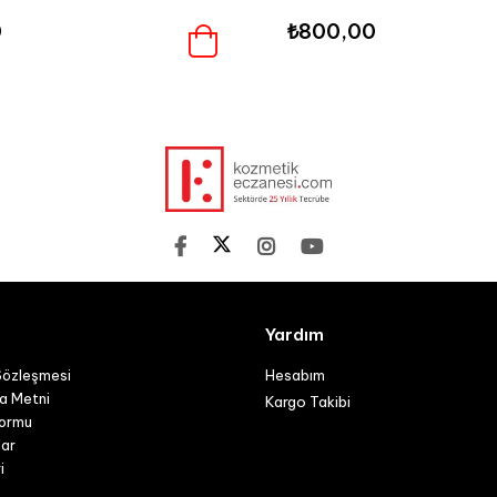
0
₺800,00
Yardım
Sözleşmesi
Hesabım
a Metni
Kargo Takibi
Formu
lar
i