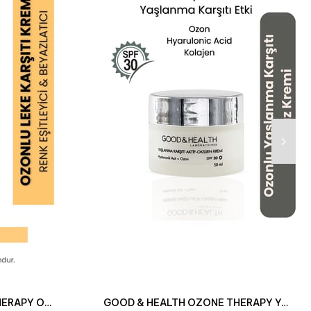
GOOD&HEALTH OZONE THERAPY OZONLU RENK EŞİTLEYİCİ LEKE KREMİ 50 ML
GOOD & HEALTH OZONE THERAPY YAŞLANMA KARŞITI OZONLU GÜNDÜZ KREMİ 50 ML