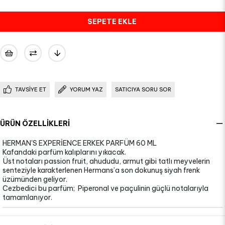
TAVSIYE ET
YORUM YAZ
SATICIYA SORU SOR
ÜRÜN ÖZELLIKLERI
HERMAN'S EXPERİENCE ERKEK PARFÜM 60 ML
Kafandaki parfüm kalıplarını yıkacak.
Üst notaları passion fruit, ahududu, armut gibi tatlı meyvelerin
senteziyle karakterlenen Hermans’a son dokunuş siyah frenk
üzümünden geliyor.
Cezbedici bu parfüm; Piperonal ve paçulinin güçlü notalarıyla
tamamlanıyor.