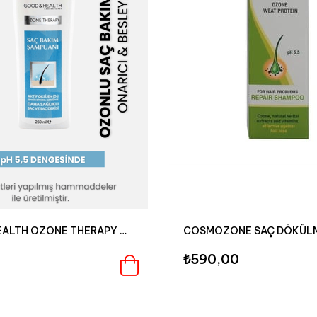
GOOD & HEALTH OZONE THERAPY ONARICI SAÇ BAKIM ŞAMPUANI 250 ML
0
₺590,00