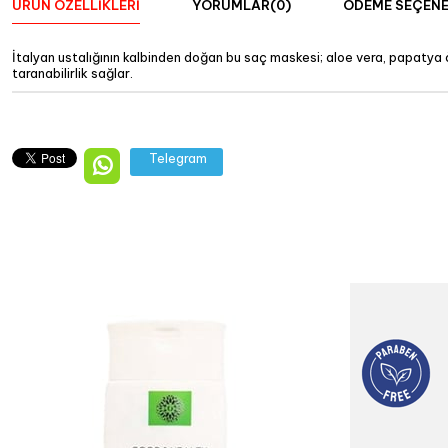
ÜRÜN ÖZELLIKLERI
YORUMLAR
(0)
ÖDEME SEÇENE
İtalyan ustalığının kalbinden doğan bu saç maskesi; aloe vera, papatya öz
taranabilirlik sağlar.
Telegram