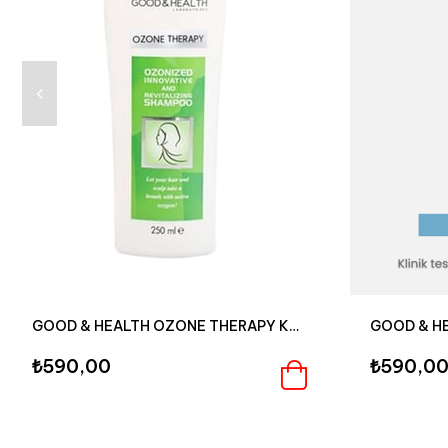
GOOD & HEALTH OZONE THERAPY KAPALI SAÇLAR ONARICI ŞAMPUAN 250 ML
₺590,00
₺590,0