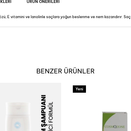
KLERI
ÜRÜN ÖNERILERI
ü, E vitamini ve lanolinle saçlara yoğun beslenme ve nem kazandırır. Saç tel
BENZER ÜRÜNLER
Yeni
Ürün