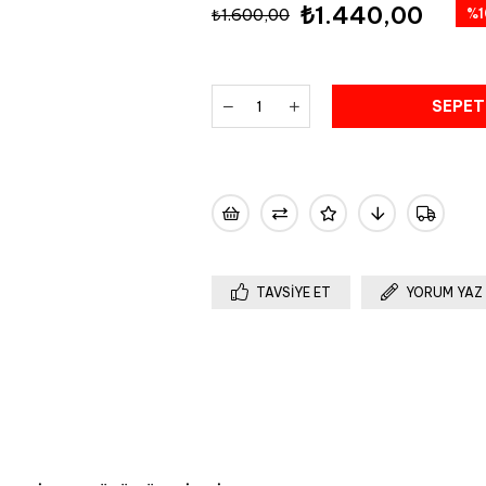
₺1.440,00
₺1.600,00
%
1
İndi
TAVSIYE ET
YORUM YAZ