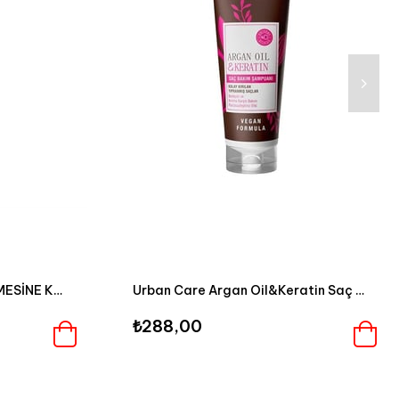
COSMOZONE SAÇ DÖKÜLMESİNE KARŞI OZONLU BUĞDAY PROTEİNLİ ŞAMPUAN
Urban Care Argan Oil&Keratin Saç Bakım Şampuanı 250 ml
₺288,00