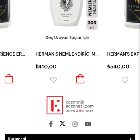
HERMAN’S NEMLENDİRİCİ MİNERAL ŞAMPUAN 300 ML
H
₺410,00
₺540,00
Kurumsal