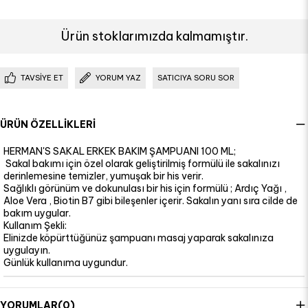
Ürün stoklarımızda kalmamıştır.
TAVSIYE ET
YORUM YAZ
SATICIYA SORU SOR
ÜRÜN ÖZELLIKLERI
HERMAN'S SAKAL ERKEK BAKIM ŞAMPUANI 100 ML;
Sakal bakımı için özel olarak geliştirilmiş formülü ile sakalınızı
derinlemesine temizler, yumuşak bir his verir.
Sağlıklı görünüm ve dokunulası bir his için formülü ; Ardıç Yağı ,
Aloe Vera , Biotin B7 gibi bileşenler içerir. Sakalın yanı sıra cilde de
bakım uygular.
Kullanım Şekli:
Elinizde köpürttüğünüz şampuanı masaj yaparak sakalınıza
uygulayın.
Günlük kullanıma uygundur.
YORUMLAR
(0)