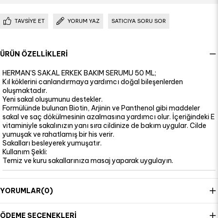
TAVSIYE ET
YORUM YAZ
SATICIYA SORU SOR
ÜRÜN ÖZELLIKLERI
HERMAN'S SAKAL ERKEK BAKIM SERUMU 50 ML;
Kıl köklerini canlandırmaya yardımcı doğal bileşenlerden
oluşmaktadır.
Yeni sakal oluşumunu destekler.
Formülünde bulunan Biotin, Arjinin ve Panthenol gibi maddeler
sakal ve saç dökülmesinin azalmasına yardımcı olur. İçeriğindeki E
vitaminiyle sakalınızın yanı sıra cildinize de bakım uygular. Cilde
yumuşak ve rahatlamış bir his verir.
Sakalları besleyerek yumuşatır.
Kullanım Şekli:
Temiz ve kuru sakallarınıza masaj yaparak uygulayın.
YORUMLAR
(0)
ÖDEME SEÇENEKLERI