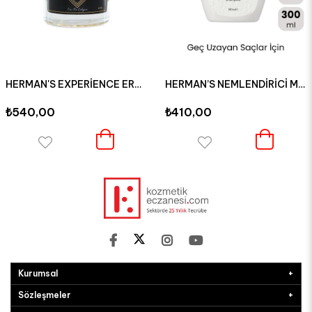
HERMAN'S EXPERİENCE ERKEK PARFÜM 60 ML
HERMAN’S NEMLENDİRİCİ MİNERAL ŞAMPUAN 300 ML
₺540,00
₺410,00
Kurumsal
Sözleşmeler