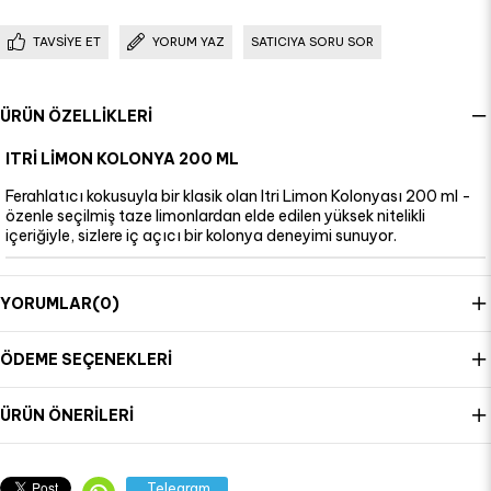
TAVSIYE ET
YORUM YAZ
SATICIYA SORU SOR
ÜRÜN ÖZELLIKLERI
ITRİ LİMON KOLONYA 200 ML
Ferahlatıcı kokusuyla bir klasik olan Itri Limon Kolonyası 200 ml -
özenle seçilmiş taze limonlardan elde edilen yüksek nitelikli
içeriğiyle, sizlere iç açıcı bir kolonya deneyimi sunuyor.
YORUMLAR
(0)
ÖDEME SEÇENEKLERI
ÜRÜN ÖNERILERI
Telegram