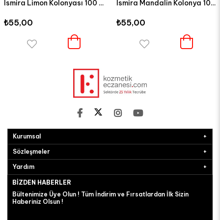
Ismira Limon Kolonyası 100 ml
Ismira Mandalin Kolonya 100 ml
,00
₺55,00
₺8
Kurumsal
Sözleşmeler
Yardım
BIZDEN HABERLER
Bültenimize Üye Olun ! Tüm İndirim ve Fırsatlardan İlk Sizin
Haberiniz Olsun !