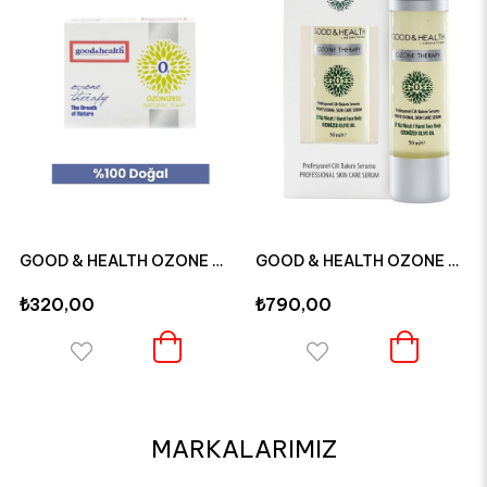
GOOD & HEALTH OZONE THERAPY OZON E VİTAMİNLİ DOĞAL SABUN
GOOD & HEALTH OZONE THERAPY OZON PLUS CİLT BAKIM SERUMU 50 ML
₺320,00
₺790,00
MARKALARIMIZ