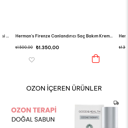
Herman's Firenze Kuru Saçlar İçin Saç Maskesi 200 ML
Herman's Firenze Canlandırıcı Saç Bakım Kremi 200 ML
₺1.350,00
₺1.500,00
₺1.3
OZON İÇEREN ÜRÜNLER