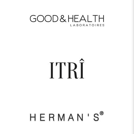
750 TL ÜZERİ
%100 GÜVENLİ
ÜCRETSİZ
MÜŞTERİ
ÜCRETSİZ
ÖDEME
İADE
HİZMETLERİ
KARGO
SİSTEMİ
VE DEĞİŞİM
0232 472 24 00